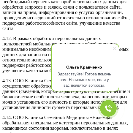
необходимый перечень категорий персональных данных для
обработки запросов и заявок, связи с пользователем сайта,
записи на прием, информирования о услугах организации,
проведения исследований относительно использования сайта,
поддержка работоспособности сайта, улучшение качества
сайта.
4.12. В рамках обработки персональных данных
пользователей мобильного приложения обрабатывается
минимально необходимый перечень категорий персональных
данных для записи на прием, проведения исследований
относительно использования мобильного приложения,
поддержки работоспособности мобильного приложения,
Ольга Кравченко
улучшения качества мобильного приложения.
Здравствуйте! Готова помочь
вам. Напишите мне, если у
4.13. ООО Клиника Семейной Медицины «Надежда» не
вас появятся вопросы.
осуществляет обработку биометрических персональных
данных (сведения, которые характеризуют физиологические и
биологические особенности человека, на основании которых
можно установить его личность и которые используются для
установления личности субъекта персональных данных).
4.14. ООО Клиника Семейной Медицины «Надежда»
обрабатывает специальные категории персональных данных,
касающихся состояния здоровья, исключительно в целях