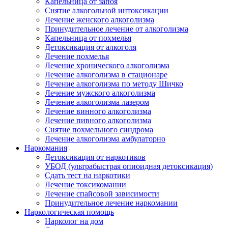
Капельница от запоя
Снятие алкогольной интоксикации
Лечение женского алкоголизма
Принудительное лечение от алкоголизма
Капельница от похмелья
Детоксикация от алкоголя
Лечение похмелья
Лечение хронического алкоголизма
Лечение алкоголизма в стационаре
Лечение алкоголизма по методу Шичко
Лечение мужского алкоголизма
Лечение алкоголизма лазером
Лечение винного алкоголизма
Лечение пивного алкоголизма
Снятие похмельного синдрома
Лечение алкоголизма амбулаторно
Наркомания
Детоксикация от наркотиков
УБОД (ультрабыстрая опиоидная детоксикация)
Сдать тест на наркотики
Лечение токсикомании
Лечение спайсовой зависимости
Принудительное лечение наркомании
Наркологическая помощь
Нарколог на дом