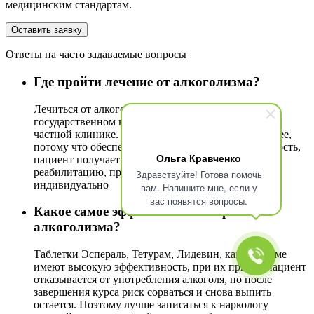
медицинским стандартам.
Оставить заявку
Ответы на часто задаваемые вопросы
Где пройти лечение от алкоголизма?
Лечиться от алкогольной зависимости можно в
государственном наркологическом диспансере и в
частной клинике. Второй вариант предпочтительнее,
потому что обеспечивается 100% конфиденциальность,
Ольга Кравченко
пациент получает эффективное лечение и
реабилитацию, программа которых составляется
Здравствуйте! Готова помочь
индивидуально
вам. Напишите мне, если у
вас появятся вопросы.
Какое самое эффективное лекарство от
алкоголизма?
Таблетки Эспераль, Тетурам, Лидевин, капли Колме
имеют высокую эффективность, при их приеме пациент
отказывается от употребления алкоголя, но после
завершения курса риск сорваться и снова выпить
остается. Поэтому лучше записаться к наркологу