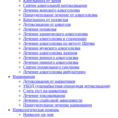
Капельница от запоя
Снятие алкогольной интоксикации
Лечение женского алкоголизма
Принудительное лечение от алкоголизма
Капельница от похмелья
Детоксикация от алкоголя
Лечение похмелья
Лечение хронического алкоголизма
Лечение алкоголизма в стационаре
Лечение алкоголизма по методу Шичко
Лечение мужского алкоголизма
Лечение алкоголизма лазером
Лечение винного алкоголизма
Лечение пивного алкоголизма
Снятие похмельного синдрома
Лечение алкоголизма амбулаторно
Наркомания
Детоксикация от наркотиков
УБОД (ультрабыстрая опиоидная детоксикация)
Сдать тест на наркотики
Лечение токсикомании
Лечение спайсовой зависимости
Принудительное лечение наркомании
Наркологическая помощь
Нарколог на дом