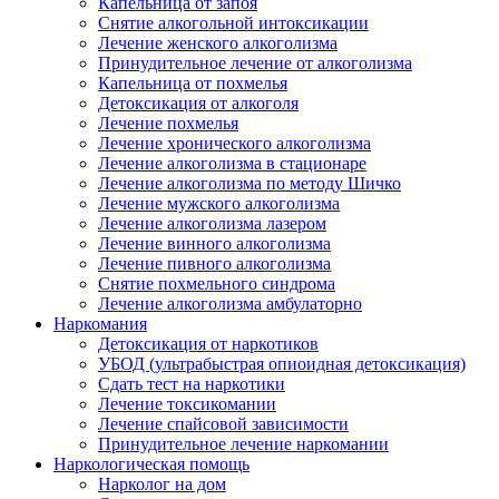
Капельница от запоя
Снятие алкогольной интоксикации
Лечение женского алкоголизма
Принудительное лечение от алкоголизма
Капельница от похмелья
Детоксикация от алкоголя
Лечение похмелья
Лечение хронического алкоголизма
Лечение алкоголизма в стационаре
Лечение алкоголизма по методу Шичко
Лечение мужского алкоголизма
Лечение алкоголизма лазером
Лечение винного алкоголизма
Лечение пивного алкоголизма
Снятие похмельного синдрома
Лечение алкоголизма амбулаторно
Наркомания
Детоксикация от наркотиков
УБОД (ультрабыстрая опиоидная детоксикация)
Сдать тест на наркотики
Лечение токсикомании
Лечение спайсовой зависимости
Принудительное лечение наркомании
Наркологическая помощь
Нарколог на дом