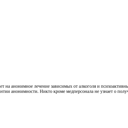
ет на анонимное лечение зависимых от алкоголя и психоактивны
антии анонимности. Никто кроме медперсонала не узнает о полу