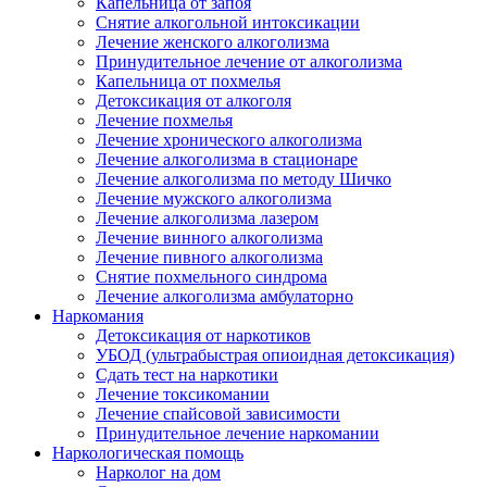
Капельница от запоя
Снятие алкогольной интоксикации
Лечение женского алкоголизма
Принудительное лечение от алкоголизма
Капельница от похмелья
Детоксикация от алкоголя
Лечение похмелья
Лечение хронического алкоголизма
Лечение алкоголизма в стационаре
Лечение алкоголизма по методу Шичко
Лечение мужского алкоголизма
Лечение алкоголизма лазером
Лечение винного алкоголизма
Лечение пивного алкоголизма
Снятие похмельного синдрома
Лечение алкоголизма амбулаторно
Наркомания
Детоксикация от наркотиков
УБОД (ультрабыстрая опиоидная детоксикация)
Сдать тест на наркотики
Лечение токсикомании
Лечение спайсовой зависимости
Принудительное лечение наркомании
Наркологическая помощь
Нарколог на дом