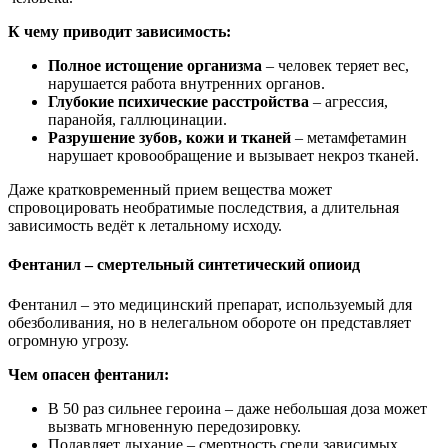
К чему приводит зависимость:
Полное истощение организма
– человек теряет вес,
нарушается работа внутренних органов.
Глубокие психические расстройства
– агрессия,
паранойя, галлюцинации.
Разрушение зубов, кожи и тканей
– метамфетамин
нарушает кровообращение и вызывает некроз тканей.
Даже кратковременный прием вещества может
спровоцировать необратимые последствия, а длительная
зависимость ведёт к летальному исходу.
Фентанил – смертельный синтетический опиоид
Фентанил – это медицинский препарат, используемый для
обезболивания, но в нелегальном обороте он представляет
огромную угрозу.
Чем опасен фентанил:
В 50 раз сильнее героина – даже небольшая доза может
вызвать мгновенную передозировку.
Подавляет дыхание – смертность среди зависимых