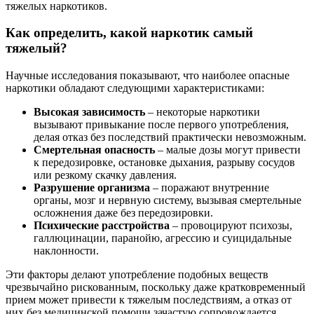
тяжелых наркотиков.
Как определить, какой наркотик самый
тяжелый?
Научные исследования показывают, что наиболее опасные
наркотики обладают следующими характеристиками:
Высокая зависимость
– некоторые наркотики
вызывают привыкание после первого употребления,
делая отказ без последствий практически невозможным.
Смертельная опасность
– малые дозы могут привести
к передозировке, остановке дыхания, разрыву сосудов
или резкому скачку давления.
Разрушение организма
– поражают внутренние
органы, мозг и нервную систему, вызывая смертельные
осложнения даже без передозировки.
Психические расстройства
– провоцируют психозы,
галлюцинации, паранойю, агрессию и суицидальные
наклонности.
Эти факторы делают употребление подобных веществ
чрезвычайно рискованным, поскольку даже кратковременный
прием может привести к тяжелым последствиям, а отказ от
них без медицинской помощи зачастую сопровождается