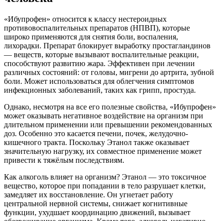
«Ибупрофен» относится к классу нестероидных
противовоспалительных препаратов (НПВП), которые
широко применяются для снятия боли, воспаления,
лихорадки. Препарат блокирует выработку простагландинов
— веществ, которые вызывают воспалительные реакции,
способствуют развитию жара. Эффективен при лечении
различных состояний: от головы, мигрени до артрита, зубной
боли. Может использоваться для облегчения симптомов
инфекционных заболеваний, таких как грипп, простуда.
Однако, несмотря на все его полезные свойства, «Ибупрофен»
может оказывать негативное воздействие на организм при
длительном применении или превышении рекомендованных
доз. Особенно это касается печени, почек, желудочно-
кишечного тракта. Поскольку Этанол также оказывает
значительную нагрузку, их совместное применение может
привести к тяжёлым последствиям.
Как алкоголь влияет на организм? Этанол — это токсичное
вещество, которое при попадании в тело разрушает клетки,
замедляет их восстановление. Он угнетает работу
центральной нервной системы, снижает когнитивные
функции, ухудшает координацию движений, вызывает