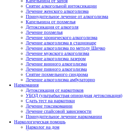
Капельница от запоя
Снятие алкогольной интоксикации
Лечение женского алкоголизма
Принудительное лечение от алкоголизма
Капельница от похмелья
Детоксикация от алкоголя
Лечение похмелья
Лечение хронического алкоголизма
Лечение алкоголизма в стационаре
Лечение алкоголизма по методу Шичко
Лечение мужского алкоголизма
Лечение алкоголизма лазером
Лечение винного алкоголизма
Лечение пивного алкоголизма
Снятие похмельного синдрома
Лечение алкоголизма амбулаторно
Наркомания
Детоксикация от наркотиков
УБОД (ультрабыстрая опиоидная детоксикация)
Сдать тест на наркотики
Лечение токсикомании
Лечение спайсовой зависимости
Принудительное лечение наркомании
Наркологическая помощь
Нарколог на дом