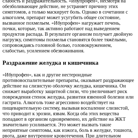
слабость и раздражительность. «Ибупрофен», несмотря на
обезболивающее действие, не устраняет причину этих
симптомов, а только маскирует боль. Однако в сочетании с
алкоголем, препарат может усугубить общее состояние,
вызванное похмельем. «Ибупрофен» нагружает печень,
почки, которые, так активно работают над выведением
продуктов распада. В результате организм получает двойную
нагрузку, симптомы похмелья становятся более тяжёлыми,
сопровождаясь головной болью, головокружением,
слабостью, усилением обезвоживания.
Раздражение желудка и кишечника
«Ибупрофен», как и другие нестероидные
противовоспалительные препараты, оказывает раздражающее
действие на слизистую оболочку желудка, кишечника. Он
снижает выработку защитной слизи, что увеличивает риск
повреждения стенок желудка, развития язвенной болезни или
гастрита. Алкоголь тоже агрессивно воздействует на
пищеварительную систему, вызывая воспаление слизистой,
что приводит к эрозии, язвам. Когда оба этих вещества
попадают в организм одновременно, их действие на ЖКТ
значительно усиливается. Это может вызвать такие
неприятные симптомы, как изжога, боль в желудке, тошнота,
рвота, даже внутренние кровотечения. При длительном